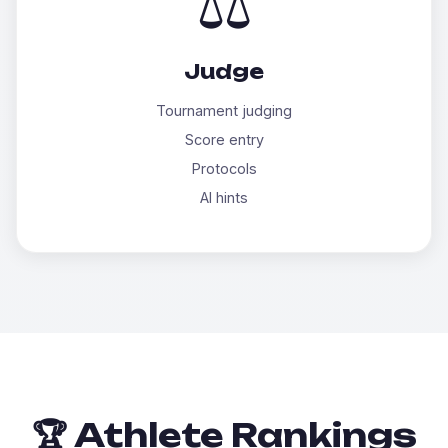
⚖️
Judge
Tournament judging
Score entry
Protocols
AI hints
🏆 Athlete Rankings