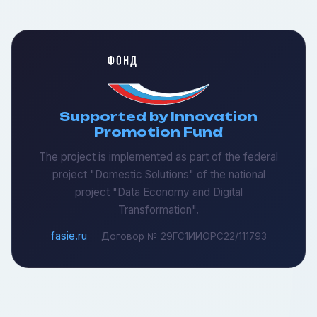
Supported by Innovation
Promotion Fund
The project is implemented as part of the federal
project "Domestic Solutions" of the national
project "Data Economy and Digital
Transformation".
fasie.ru
Договор № 29ГС1ИИОРС22/111793