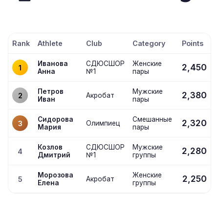
Rank
Athlete
Club
Category
Points
Иванова
СДЮСШОР
Женские
2,450
1
Анна
№1
пары
Петров
Мужские
2,380
2
Акробат
Иван
пары
Сидорова
Смешанные
2,320
3
Олимпиец
Мария
пары
Козлов
СДЮСШОР
Мужские
2,280
4
Дмитрий
№1
группы
Морозова
Женские
2,250
5
Акробат
Елена
группы