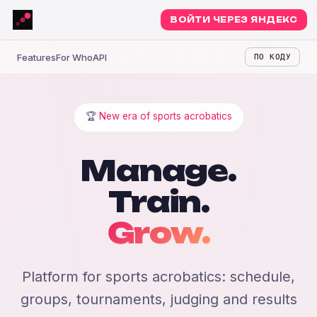
ВОЙТИ ЧЕРЕЗ ЯНДЕКС
Features
For Who
API
ПО КОДУ
🏆
New era
of sports acrobatics
Manage.
Train.
Grow.
Platform for sports acrobatics: schedule,
groups, tournaments, judging and results